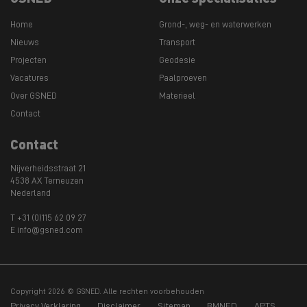
Home
Grond-, weg- en waterwerken
Nieuws
Transport
Projecten
Geodesie
Vacatures
Paalproeven
Over GSNED
Materieel
Contact
Contact
Nijverheidsstraat 21
4538 AX Terneuzen
Nederland
T +31 (0)115 62 09 27
E info@gsned.com
Copyright 2026 © GSNED. Alle rechten voorbehouden
Privacy Verklaring
Disclaimer
Sitemap
BMNED
APTS