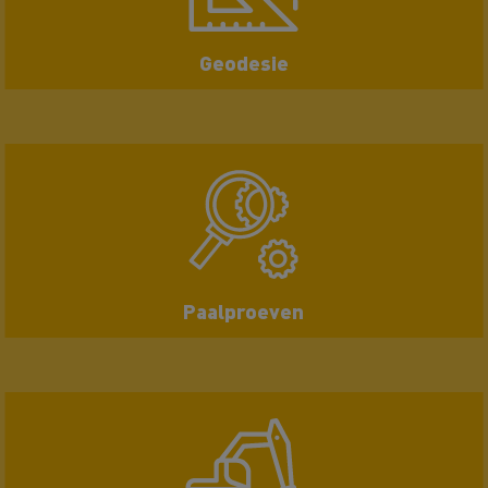
Geodesie
Paalproeven