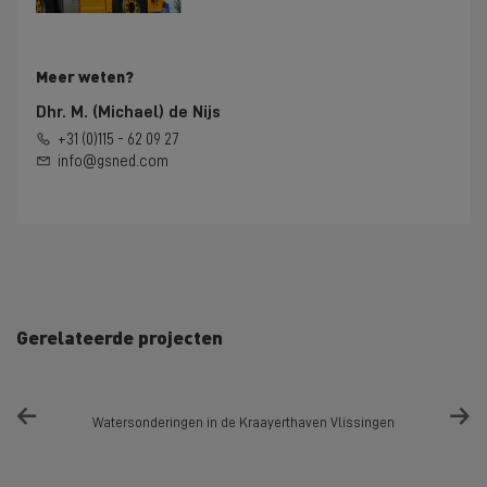
Meer weten?
Dhr. M. (Michael) de Nijs
+31 (0)115 - 62 09 27
info@gsned.com
Gerelateerde projecten
Watersonderingen in de Kraayerthaven Vlissingen
Sonde