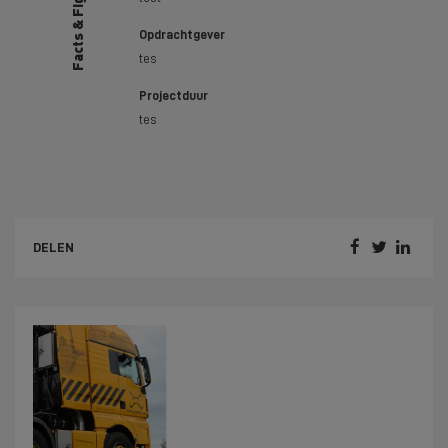
Facts & Figures
Opdrachtgever
tes
Projectduur
tes



DELEN