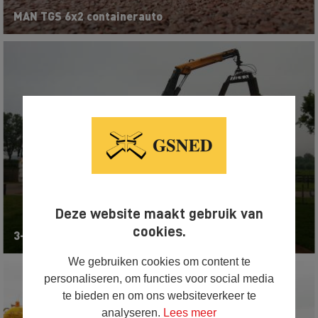
MAN TGS 6x2 containerauto
Deze website maakt gebruik van
cookies.
3-assige uitschuifbare kraantrailer
We gebruiken cookies om content te
personaliseren, om functies voor social media
te bieden en om ons websiteverkeer te
analyseren.
Lees meer