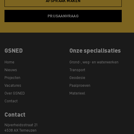
AFSPRAAK MAKEN
PRIJSAANVRAAG
GSNED
Onze specialisaties
Home
Grond-, weg- en waterwerken
Nieuws
Transport
Projecten
Geodesie
Vacatures
Paalproeven
Over GSNED
Materieel
Contact
Contact
Nijverheidsstraat 21
4538 AX Terneuzen