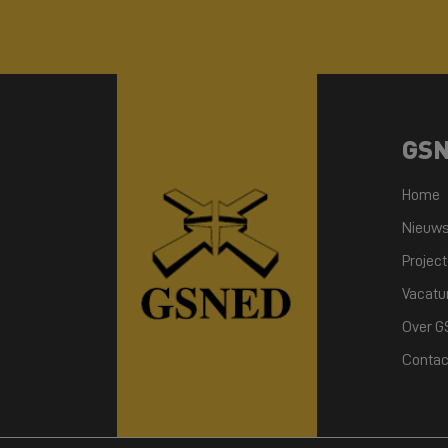
GS
Home
Nieuw
Projec
Vacatu
Over 
Contac