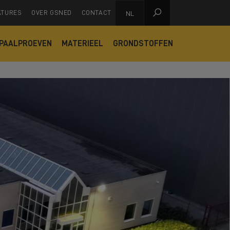

ATURES
OVER GSNED
CONTACT
NL
PAALPROEVEN
MATERIEEL
GRONDSTOFFEN