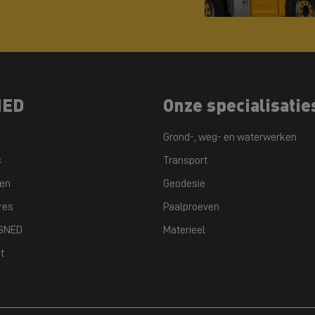
NED
Onze specialisatie
Grond-, weg- en waterwerken
s
Transport
ten
Geodesie
res
Paalproeven
GSNED
Materieel
t