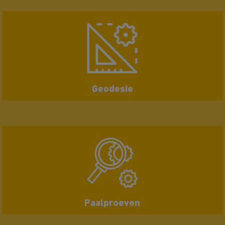
Geodesie
Paalproeven