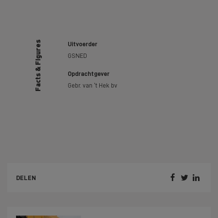
Facts & Figures
Uitvoerder
GSNED
Opdrachtgever
Gebr. van ‘t Hek bv



DELEN