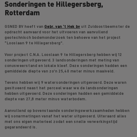
Sonderingen te Hillegersberg,
Rotterdam
GSNED BV heeft van
Gebr. van ‘t Hek bv
uit Zuidoostbeemster de
opdracht aanvaard voor het uitvoeren van aanvullend
geotechnisch bodemonderzoek ten behoeve van het project
“Looslaan 9 te Hillegersberg”.
Voor project C.N.A. Looslaan 9 te Hillegersberg hebben wij 12
sonderingen uitgevoerd. 3 landsonderingen met meting van
conusweerstand en lokale kleef. Deze sonderingen hadden een
gemiddelde diepte van zo’n 25,40 meter minus maaiveld.
Tevens hebben wij 9 watersonderingen uitgevoerd. Deze waren
gesitueerd naast het perceel waar we de landsonderingen
hebben uitgevoerd. Deze sonderingen hadden een gemiddelde
diepte van 27,8 meter minus waterbodem.
Aanvullend op bovenstaande sonderingswerkzaamheden hebben
wij sonarmetingen vanaf het water uitgevoerd. Uiteraard alles
met ons eigen materieel zodat een snelle verwerkingstijd
gegarandeerd is.