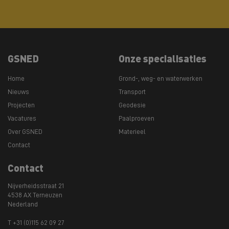
GSNED
Onze specialisaties
Home
Grond-, weg- en waterwerken
Nieuws
Transport
Projecten
Geodesie
Vacatures
Paalproeven
Over GSNED
Materieel
Contact
Contact
Nijverheidsstraat 21
4538 AX Terneuzen
Nederland
T +31 (0)115 62 09 27