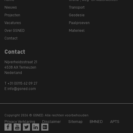
Nieuws
Transport
Projecten
Geodesie
Vacatures
Paalproeven
Over GSNED
Materieel
Contact
Contact
Nijverheidsstraat 21
4538 AX Terneuzen
Nederland
T +31 (0)115 62 09 27
E info@gsned.com
Copyright 2026 © GSNED. Alle rechten voorbehouden
Privacy Verklaring
Disclaimer
Sitemap
BMNED
APTS




