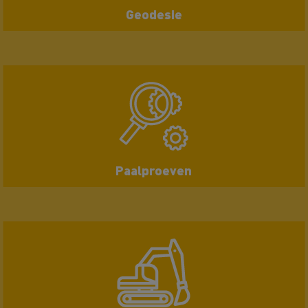
Geodesie
Paalproeven