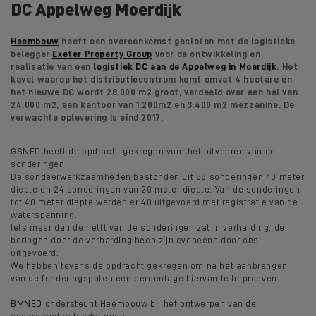
DC Appelweg Moerdijk
Heembouw
heeft een overeenkomst gesloten met de logistieke
belegger
Exeter Property Group
voor de ontwikkeling en
realisatie van een
logistiek DC aan de Appelweg in Moerdijk
.
Het
kavel waarop het distributiecentrum komt omvat 4 hectare en
het nieuwe DC wordt 28.000 m2 groot, verdeeld over een hal van
24.000 m2, een kantoor van 1.200m2 en 3.400 m2 mezzanine. De
verwachte oplevering is eind 2017.
GSNED heeft de opdracht gekregen voor het uitvoeren van de
sonderingen.
De sondeerwerkzaamheden bestonden uit 88 sonderingen 40 meter
diepte en 24 sonderingen van 20 meter diepte. Van de sonderingen
tot 40 meter diepte werden er 40 uitgevoerd met registratie van de
waterspanning.
Iets meer dan de helft van de sonderingen zat in verharding, de
boringen door de verharding heen zijn eveneens door ons
uitgevoerd.
We hebben tevens de opdracht gekregen om na het aanbrengen
van de funderingspalen een percentage hiervan te beproeven.
BMNED
ondersteunt Heembouw bij het ontwerpen van de