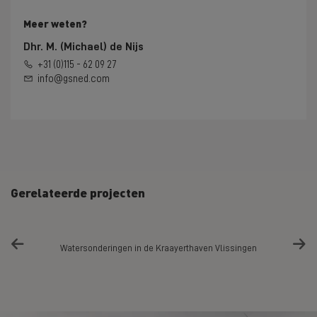
Meer weten?
Dhr. M. (Michael) de Nijs
+31 (0)115 - 62 09 27
info@gsned.com
Gerelateerde projecten
elle en
Watersonderingen in de Kraayerthaven Vlissingen
Sonde