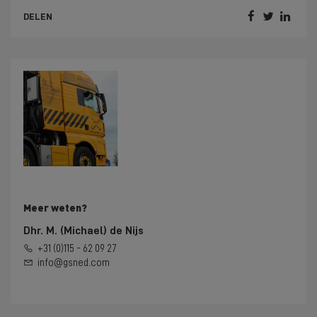



DELEN
Meer weten?
Dhr. M. (Michael) de Nijs
+31 (0)115 - 62 09 27
info@gsned.com