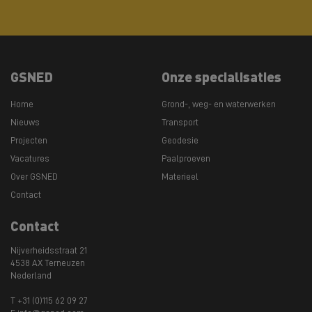
GSNED
Onze specialisaties
Home
Grond-, weg- en waterwerken
Nieuws
Transport
Projecten
Geodesie
Vacatures
Paalproeven
Over GSNED
Materieel
Contact
Contact
Nijverheidsstraat 21
4538 AX Terneuzen
Nederland
T +31 (0)115 62 09 27