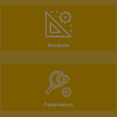
Geodesie
Paalproeven