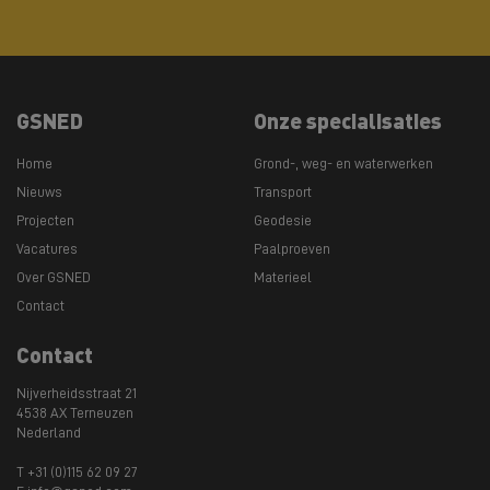
GSNED
Onze specialisaties
Home
Grond-, weg- en waterwerken
Nieuws
Transport
Projecten
Geodesie
Vacatures
Paalproeven
Over GSNED
Materieel
Contact
Contact
Nijverheidsstraat 21
4538 AX Terneuzen
Nederland
T +31 (0)115 62 09 27