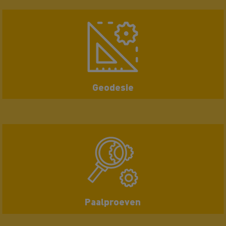
Geodesie
Paalproeven