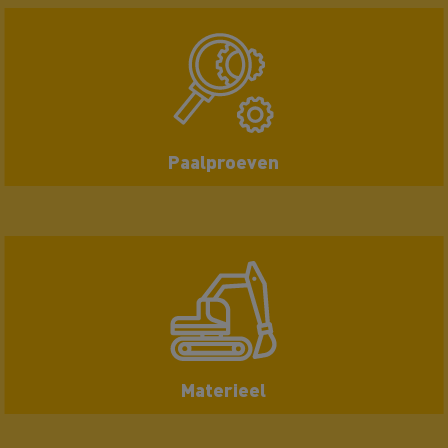
Paalproeven
Materieel