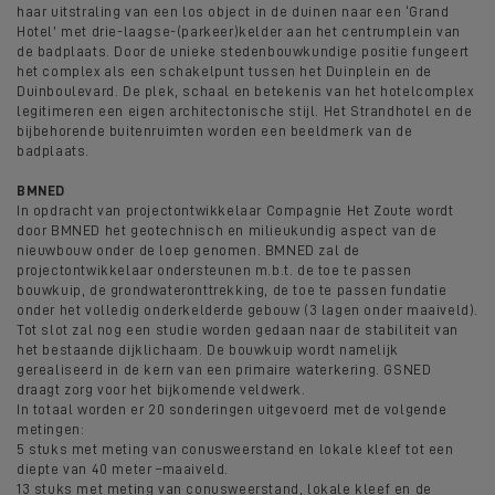
haar uitstraling van een los object in de duinen naar een ‘Grand
Hotel’ met drie-laagse-(parkeer)kelder aan het centrumplein van
de badplaats. Door de unieke stedenbouwkundige positie fungeert
het complex als een schakelpunt tussen het Duinplein en de
Duinboulevard. De plek, schaal en betekenis van het hotelcomplex
legitimeren een eigen architectonische stijl. Het Strandhotel en de
bijbehorende buitenruimten worden een beeldmerk van de
badplaats.
BMNED
In opdracht van projectontwikkelaar Compagnie Het Zoute wordt
door BMNED het geotechnisch en milieukundig aspect van de
nieuwbouw onder de loep genomen. BMNED zal de
projectontwikkelaar ondersteunen m.b.t. de toe te passen
bouwkuip, de grondwateronttrekking, de toe te passen fundatie
onder het volledig onderkelderde gebouw (3 lagen onder maaiveld).
Tot slot zal nog een studie worden gedaan naar de stabiliteit van
het bestaande dijklichaam. De bouwkuip wordt namelijk
gerealiseerd in de kern van een primaire waterkering. GSNED
draagt zorg voor het bijkomende veldwerk.
In totaal worden er 20 sonderingen uitgevoerd met de volgende
metingen:
5 stuks met meting van conusweerstand en lokale kleef tot een
diepte van 40 meter –maaiveld.
13 stuks met meting van conusweerstand, lokale kleef en de