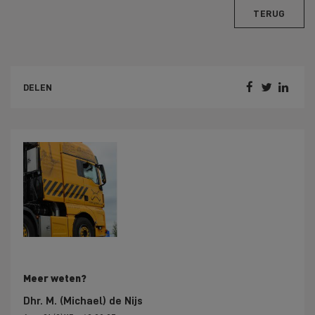
TERUG



DELEN
Meer weten?
Dhr. M. (Michael) de Nijs