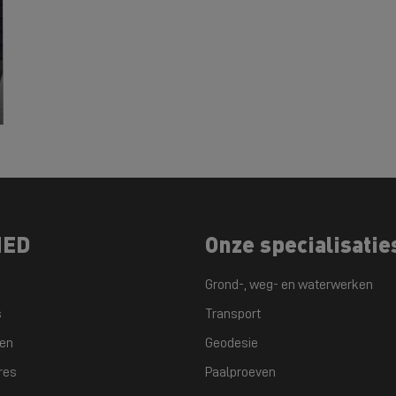
NED
Onze specialisatie
Grond-, weg- en waterwerken
s
Transport
ten
Geodesie
res
Paalproeven