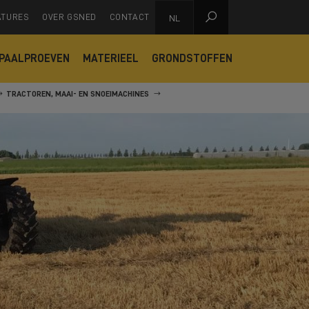

ATURES
OVER GSNED
CONTACT
NL
PAALPROEVEN
MATERIEEL
GRONDSTOFFEN
TRACTOREN, MAAI- EN SNOEIMACHINES