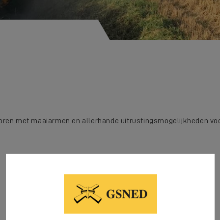
oren met maaiarmen en allerhande uitrustingsmogelijkheden voo