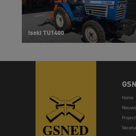
Iseki TU1400
GS
Home
Nieuw
Projec
Vacatu