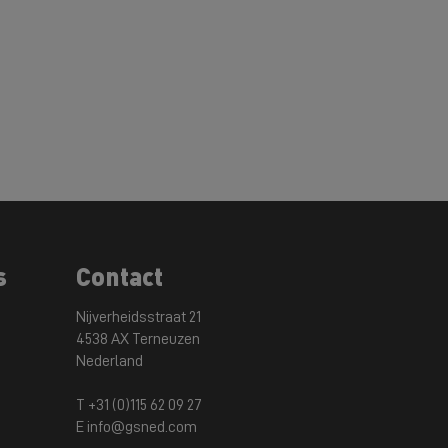
s
Contact
Nijverheidsstraat 21
4538 AX Terneuzen
Nederland
T +31 (0)115 62 09 27
E info@gsned.com