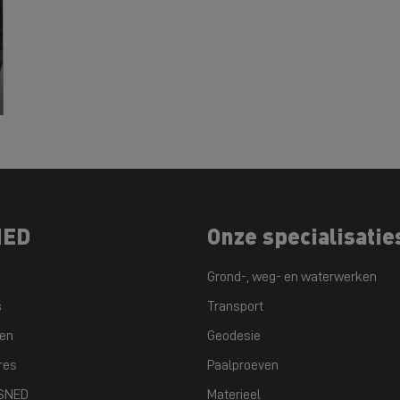
NED
Onze specialisatie
Grond-, weg- en waterwerken
s
Transport
ten
Geodesie
res
Paalproeven
GSNED
Materieel