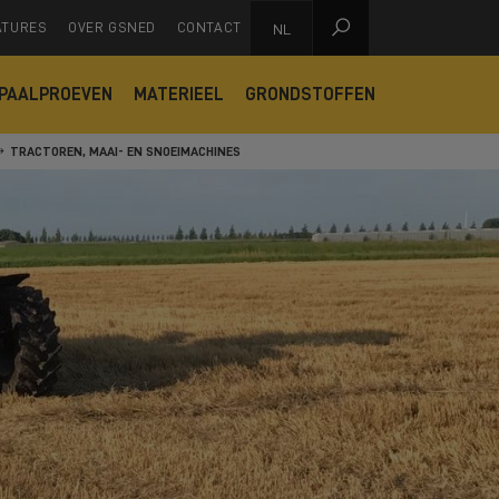

ATURES
OVER GSNED
CONTACT
NL
PAALPROEVEN
MATERIEEL
GRONDSTOFFEN
TRACTOREN, MAAI- EN SNOEIMACHINES