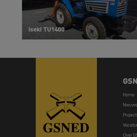
Iseki TU1400
GS
Home
Nieuw
Projec
Vacatu
Over 