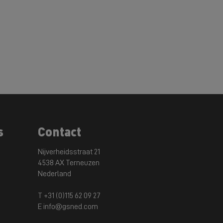
s
Contact
Nijverheidsstraat 21
4538 AX Terneuzen
Nederland
T +31 (0)115 62 09 27
E info@gsned.com