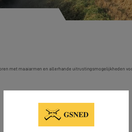
oren met maaiarmen en allerhande uitrustingsmogelijkheden voo