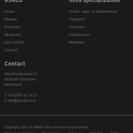
Home
Grond-, weg- en waterwerken
Nieuws
Transport
Projecten
Geodesie
Vacatures
Paalproeven
Over GSNED
Materieel
Contact
Contact
Nijverheidsstraat 21
4538 AX Terneuzen
Nederland
T +31 (0)115 62 09 27
E info@gsned.com
Copyright 2026 © GSNED. Alle rechten voorbehouden