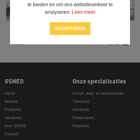
te bieden en om ons websiteverkeer te
analyseren.
Lees meer
ACCEPTEREN



DELEN
GSNED
Onze specialisaties
Home
Grond-, weg- en waterwerken
Nieuws
Transport
Projecten
Geodesie
Vacatures
Paalproeven
Over GSNED
Materieel
Contact