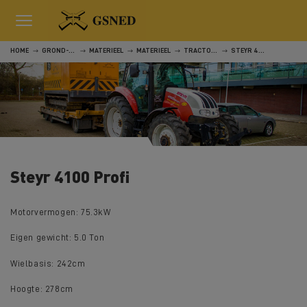
HOME
GROND-, WEG- EN WATERWERKEN
MATERIEEL
MATERIEEL
TRACTOREN, MAAI- EN SNOEIMACHINES
STEYR 4100 PROFI
Steyr 4100 Profi
Motorvermogen: 75.3kW
Eigen gewicht: 5.0 Ton
Wielbasis: 242cm
Hoogte: 278cm