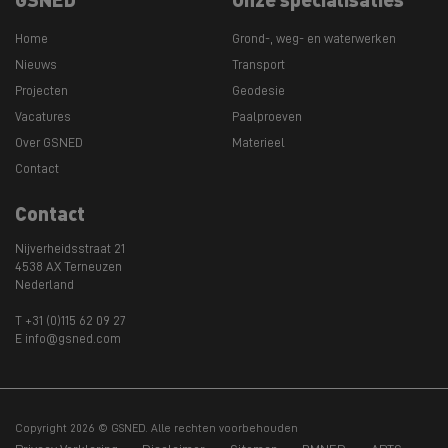
Home
Grond-, weg- en waterwerken
Nieuws
Transport
Projecten
Geodesie
Vacatures
Paalproeven
Over GSNED
Materieel
Contact
Contact
Nijverheidsstraat 21
4538 AX Terneuzen
Nederland
T +31 (0)115 62 09 27
E info@gsned.com
Copyright 2026 © GSNED. Alle rechten voorbehouden