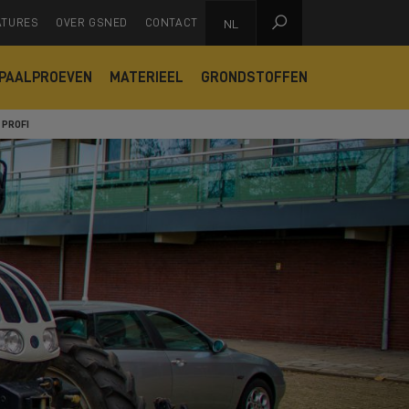

ATURES
OVER GSNED
CONTACT
NL
PAALPROEVEN
MATERIEEL
GRONDSTOFFEN
 PROFI