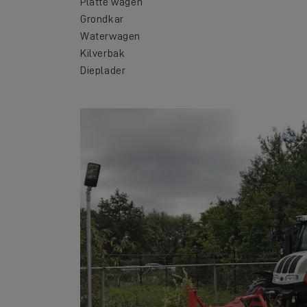
Platte wagen
Grondkar
Waterwagen
Kilverbak
D
ieplader