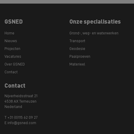
GSNED
Onze specialisaties
Home
Grond-, weg- en waterwerken
Nieuws
Transport
Projecten
Geodesie
Vacatures
Paalproeven
Over GSNED
Materieel
Contact
Contact
Nijverheidsstraat 21
4538 AX Terneuzen
Nederland
T +31 (0)115 62 09 27
E info@gsned.com