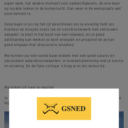
eigen werk, het andere moment voor opdrachtgevers, de ene keer
op locatie lekker in de buitenlucht. Dan weer in de werkplaats wat
jouw domein is.
Deze baan is jou op het lijf geschreven als je ervaring hebt als
monteur en klusjes zoals las en constructiewerk met vetrouwen
aanpakt. Je bent in het bezit van een rijbewijs, en je goed
zelfstandig kan werken je bent energiek en proactief en je kan
goed omgaan met stressvolle situaties.
We kunnen jou een vaste baan bieden met een goed salaris en
secundaire arbeidsvoorwaarden. in overeenstemming met je kennis
en ervaring. En de fijne collega`s krijg je er als bonus bij.
We kijken uit naar je reactie!
Je kunt deze sturen naar:
sollicitatie@gsned.com
t.a.v. Michael de
Nijs