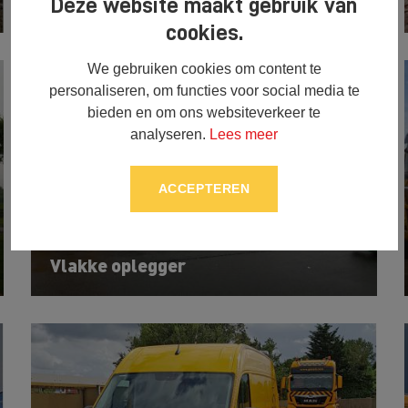
MAN TGX trekker (51)
Deze website maakt gebruik van
cookies.
We gebruiken cookies om content te
personaliseren, om functies voor social media te
bieden en om ons websiteverkeer te
analyseren.
Lees meer
ACCEPTEREN
Vlakke oplegger