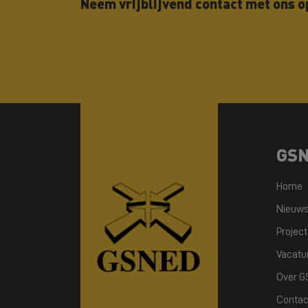
Neem vrijblijvend contact met ons o
GS
Home
Nieuw
Projec
Vacatu
Over 
Contac