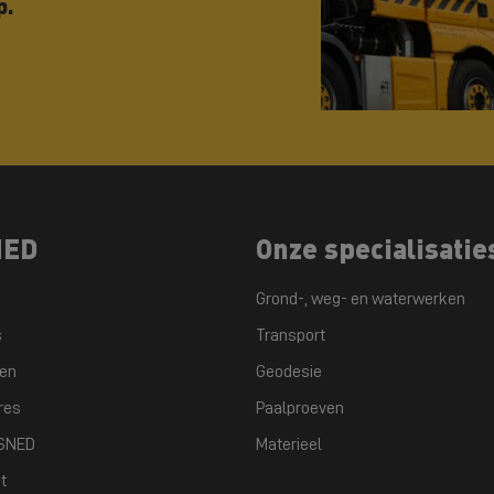
p.
NED
Onze specialisatie
Grond-, weg- en waterwerken
s
Transport
ten
Geodesie
res
Paalproeven
GSNED
Materieel
t