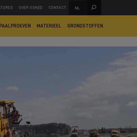

ATURES
OVER GSNED
CONTACT
NL
PAALPROEVEN
MATERIEEL
GRONDSTOFFEN