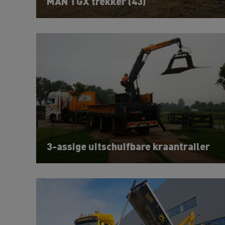
MAN TGX trekker (43)
3-assige uitschuifbare kraantrailer