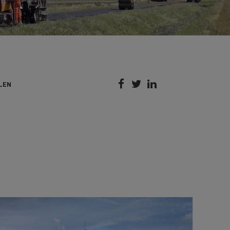



LEN