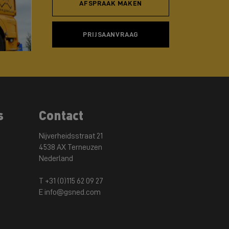
AFSPRAAK MAKEN
PRIJSAANVRAAG
s
Contact
Nijverheidsstraat 21
4538 AX Terneuzen
Nederland
T +31 (0)115 62 09 27
E info@gsned.com