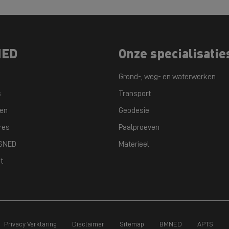
NED
Onze specialisatie
Grond-, weg- en waterwerken
s
Transport
ten
Geodesie
res
Paalproeven
GSNED
Materieel
t
Privacy Verklaring
Disclaimer
Sitemap
BMNED
APTS