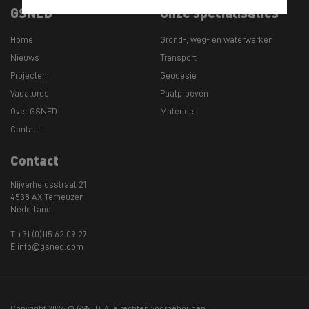
GSNED
Onze specialisaties
Home
Grond-, weg- en waterwerken
Nieuws
Transport
Projecten
Geodesie
Vacatures
Paalproeven
Over GSNED
Materieel
Contact
Contact
Nijverheidsstraat 21
4538 AX Terneuzen
Nederland
T +31 (0)115 62 09 27
E info@gsned.com
Copyright 2026 © GSNED. Alle rechten voorbehouden