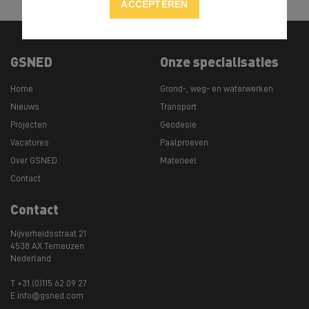
ACCEPTEREN
GSNED
Onze specialisaties
Home
Grond-, weg- en waterwerken
Nieuws
Transport
Projecten
Geodesie
Vacatures
Paalproeven
Over GSNED
Materieel
Contact
Contact
Nijverheidsstraat 21
4538 AX Terneuzen
Nederland
T +31 (0)115 62 09 27
E info@gsned.com