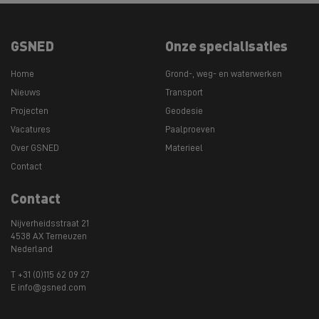
GSNED
Onze specialisaties
Home
Grond-, weg- en waterwerken
Nieuws
Transport
Projecten
Geodesie
Vacatures
Paalproeven
Over GSNED
Materieel
Contact
Contact
Nijverheidsstraat 21
4538 AX Terneuzen
Nederland
T +31 (0)115 62 09 27
E info@gsned.com