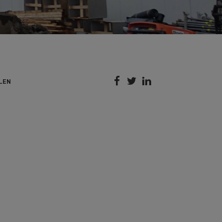



LEN