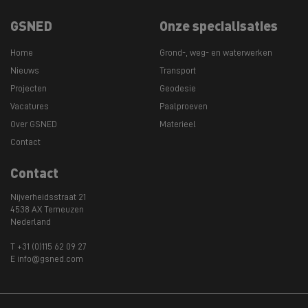
GSNED
Onze specialisaties
Home
Grond-, weg- en waterwerken
Nieuws
Transport
Projecten
Geodesie
Vacatures
Paalproeven
Over GSNED
Materieel
Contact
Contact
Nijverheidsstraat 21
4538 AX Terneuzen
Nederland
T +31 (0)115 62 09 27
E info@gsned.com