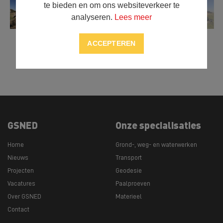
te bieden en om ons websiteverkeer te
analyseren.
Lees meer
ACCEPTEREN



DELEN
GSNED
Onze specialisaties
Home
Grond-, weg- en waterwerken
Nieuws
Transport
Projecten
Geodesie
Vacatures
Paalproeven
Over GSNED
Materieel
Contact