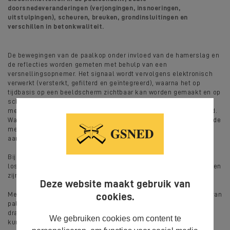
doorsnedeveranderingen (verjongingen, insnoeringen,
uitstulpingen), scheuren, breuken, grondinsluitingen en
verschillen in betonkwaliteit.
De bewegingen van de paalkop onder invloed van de hamerslag en
de reflecties worden gemeten met behulp van een
versnellingsopnemer. Het signaal wordt vervolgens elektronisch
verwerkt (versterkt, gefilterd en geïntegreerd), waarna het op
tijdbasis op een beeldscherm zichtbaar kan worden gemaakt en op
schijf kan worden opgeslagen. In de regel worden de verkregen
meetgegevens op kantoor nader geanalyseerd en geïnterpreteerd.
Wanneer direct een uitspraak nodig is omtrent de resultaten van de
metingen is het mogelijk (indien tevens onze projectleider
aanwezig is) direct ter plaatse een beoordeling te geven.
Bij het doormeten van de paal moet de paalkop zijn ontdaan van
losse delen, vuil en grond, terwijl eventuele schuimkoppen moeten
zijn verwijderd.
Deze website maakt gebruik van
Met nadruk moet erop worden gewezen dat er bij het doormeten van
cookies.
palen geen gegevens beschikbaar komen met betrekking tot de
draagkracht van de paal; alleen gebreken in de paalschacht
We gebruiken cookies om content te
kunnen worden opgespoord.