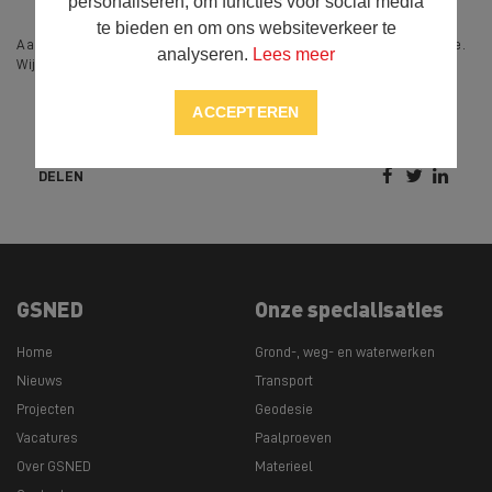
personaliseren, om functies voor social media
te bieden en om ons websiteverkeer te
Aarzel niet om
contact
met ons op te nemen voor meer informatie.
analyseren.
Lees meer
Wij staan u graag te woord om al uw vragen te beantwoorden.
ACCEPTEREN



DELEN
GSNED
Onze specialisaties
Home
Grond-, weg- en waterwerken
Nieuws
Transport
Projecten
Geodesie
Vacatures
Paalproeven
Over GSNED
Materieel