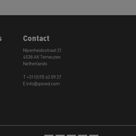
s
Contact
Nijverheidsstraat 21
4538 AX Terneuzen
Netherlands
T +31 (0)115 62 09 27
E info@gsned.com