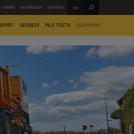

T GSNED
VACANCIES
CONTACT
EN
SPORT
GEODESY
PILE TESTS
EQUIPMENT