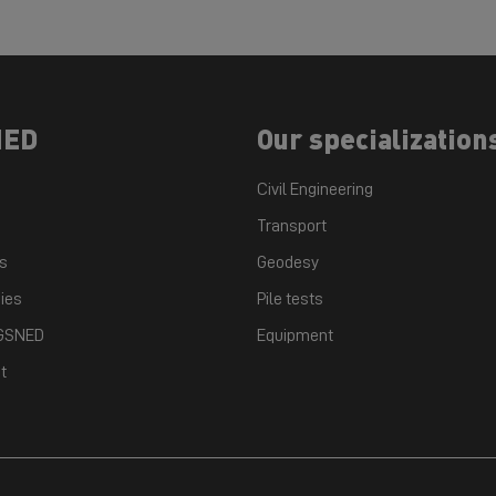
NED
Our specialization
Civil Engineering
Transport
ts
Geodesy
ies
Pile tests
 GSNED
Equipment
t