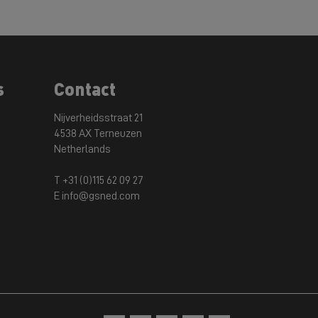
s
Contact
Nijverheidsstraat 21
4538 AX Terneuzen
Netherlands
T +31 (0)115 62 09 27
E info@gsned.com