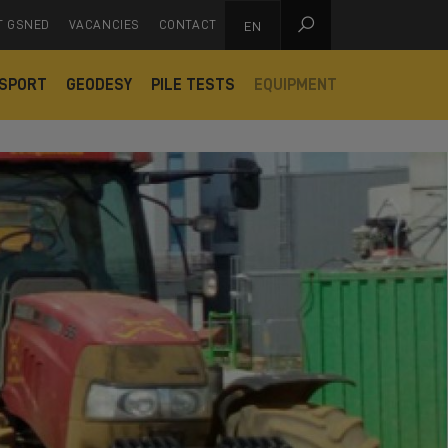

T GSNED
VACANCIES
CONTACT
EN
SPORT
GEODESY
PILE TESTS
EQUIPMENT