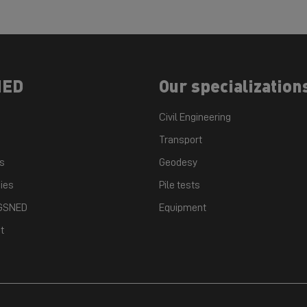
NED
Our specialization
Civil Engineering
Transport
ts
Geodesy
ies
Pile tests
 GSNED
Equipment
t