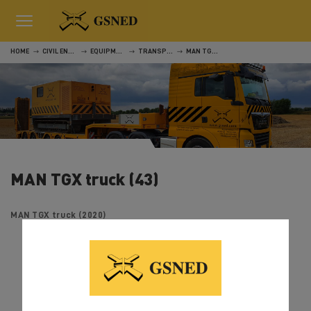
HOME
CIVIL ENGINEERING
EQUIPMENT
TRANSPORT
MAN TGX TRUCK (43)
MAN TGX truck (43)
MAN TGX truck (2020)



SHARE