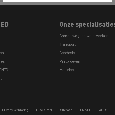
NED
Onze specialisatie
Grond-, weg- en waterwerken
s
Transport
ten
Geodesie
res
Paalproeven
GSNED
Materieel
t
Privacy Verklaring
Disclaimer
Sitemap
BMNED
APTS