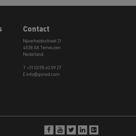
s
Contact
Nijverheidsstraat 21
4538 AX Terneuzen
Nederland
T +31 (0)115 62 09 27
E info@gsned.com




