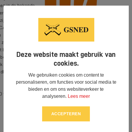
gen in de bekende
ers van GSNED,
ijn in het bezit van
VCA-VOL). Voor de
n
ijn alle overige
t basisveiligheid
Deze website maakt gebruik van
e beheersen heeft
cookies.
k als bedrijf zijnde gecertificeerd. GSNED voldoet
ondheid en milieu en dat wordt aangetoond door het
We gebruiken cookies om content te
personaliseren, om functies voor social media te
bieden en om ons websiteverkeer te
 wordt door Normec door middel van periodieke
analyseren.
Lees meer
ACCEPTEREN