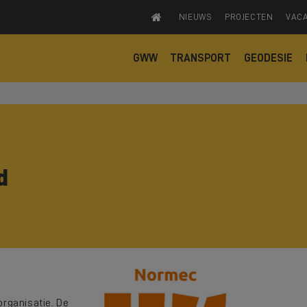
NIEUWS
PROJECTEN
VAC
GWW
TRANSPORT
GEODESIE
d
organisatie. De