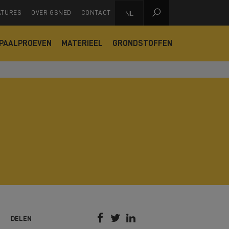

ATURES
OVER GSNED
CONTACT
NL
PAALPROEVEN
MATERIEEL
GRONDSTOFFEN



DELEN