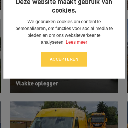
MAN TGX trekker (51)
Deze website maakt gebruik van
cookies.
We gebruiken cookies om content te
personaliseren, om functies voor social media te
bieden en om ons websiteverkeer te
analyseren.
Lees meer
ACCEPTEREN
Vlakke oplegger