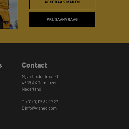
AFSPRAAK MAKEN
PRIJSAANVRAAG
s
Contact
Nijverheidsstraat 21
4538 AX Terneuzen
Nederland
T +31 (0)115 62 09 27
E info@gsned.com