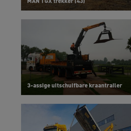
MAN TGX trekker (43)
3-assige uitschuifbare kraantrailer