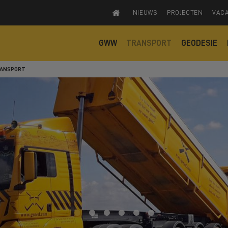
NIEUWS
PROJECTEN
VAC
GWW
TRANSPORT
GEODESIE
ANSPORT