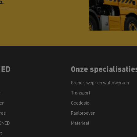
p.
NED
Onze specialisatie
Grond-, weg- en waterwerken
s
Transport
ten
Geodesie
res
Paalproeven
GSNED
Materieel
t