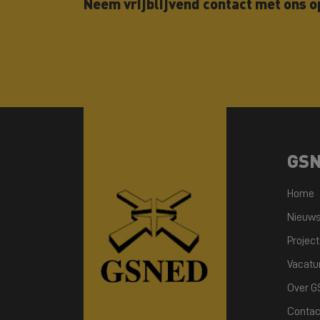
Neem vrijblijvend contact met ons o
GS
Home
Nieuw
Projec
Vacatu
Over 
Contac