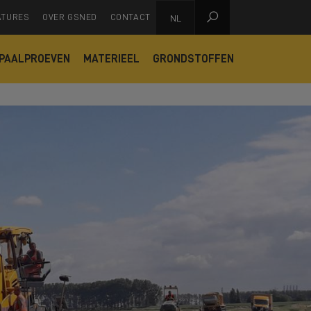

ATURES
OVER GSNED
CONTACT
NL
PAALPROEVEN
MATERIEEL
GRONDSTOFFEN