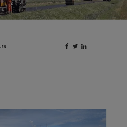



LEN