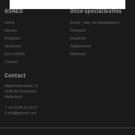
GSNED
Onze specialisaties
Home
Grond-, weg- en waterwerken
Nieuws
Transport
Projecten
Geodesie
Vacatures
Paalproeven
Over GSNED
Materieel
Contact
Contact
Nijverheidsstraat 21
4538 AX Terneuzen
Nederland
T +31 (0)115 62 09 27
E info@gsned.com