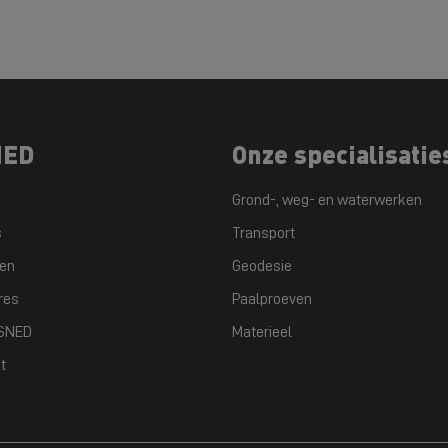
NED
Onze specialisatie
Grond-, weg- en waterwerken
s
Transport
ten
Geodesie
res
Paalproeven
GSNED
Materieel
t