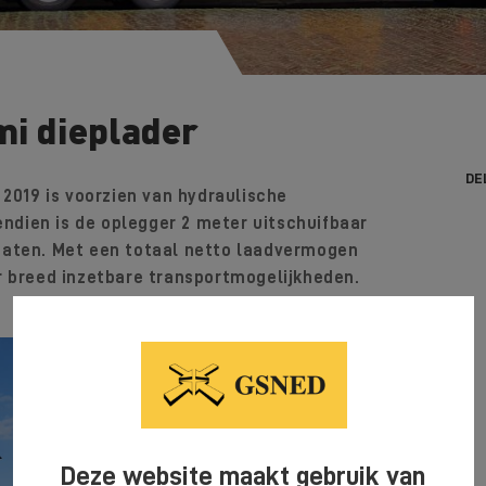
mi dieplader
DE
 2019 is voorzien van hydraulische
vendien is de oplegger 2 meter uitschuifbaar
gaten. Met een totaal netto laadvermogen
r breed inzetbare transportmogelijkheden.
Deze website maakt gebruik van