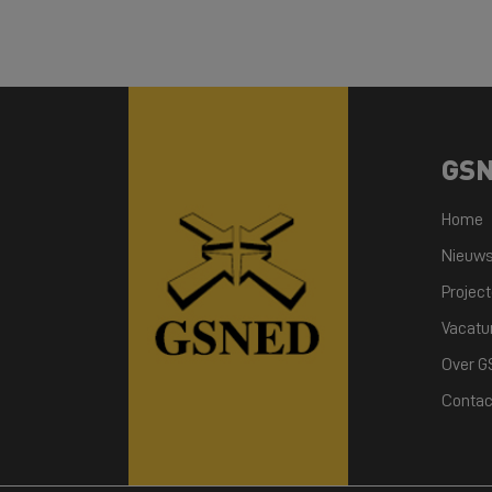
GS
Home
Nieuw
Projec
Vacatu
Over 
Contac