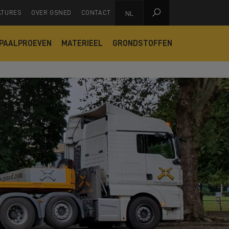

ATURES
OVER GSNED
CONTACT
NL
PAALPROEVEN
MATERIEEL
GRONDSTOFFEN