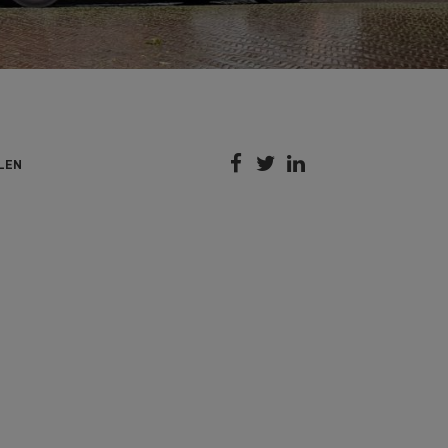



LEN