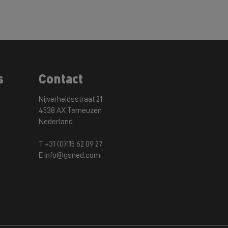
s
Contact
Nijverheidsstraat 21
4538 AX Terneuzen
Nederland
T +31 (0)115 62 09 27
E info@gsned.com