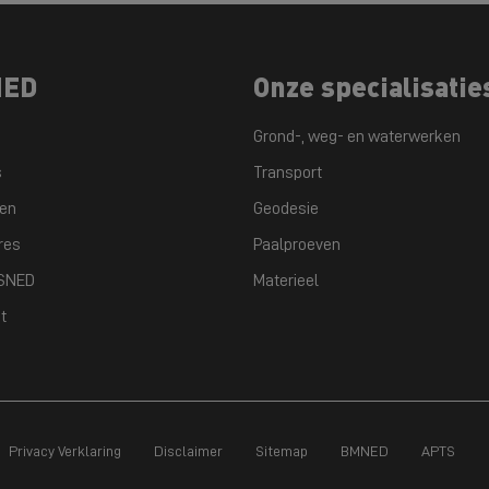
NED
Onze specialisatie
Grond-, weg- en waterwerken
s
Transport
ten
Geodesie
res
Paalproeven
GSNED
Materieel
t
Privacy Verklaring
Disclaimer
Sitemap
BMNED
APTS