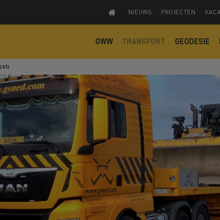
NIEUWS
PROJECTEN
VAC
GWW
TRANSPORT
GEODESIE
(41)