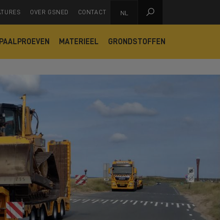

ATURES
OVER GSNED
CONTACT
NL
PAALPROEVEN
MATERIEEL
GRONDSTOFFEN