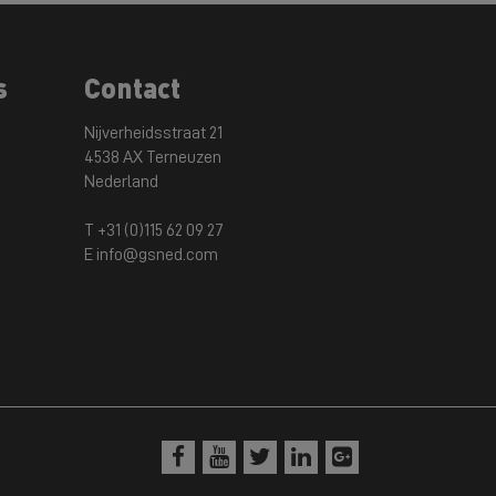
s
Contact
Nijverheidsstraat 21
4538 AX Terneuzen
Nederland
T +31 (0)115 62 09 27
E info@gsned.com




