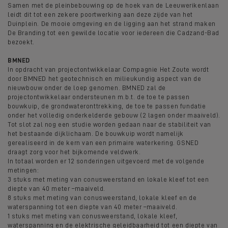
Samen met de pleinbebouwing op de hoek van de Leeuwerikenlaan
leidt dit tot een zekere poortwerking aan deze zijde van het
Duinplein. De mooie omgeving en de ligging aan het strand maken
De Branding tot een gewilde locatie voor iedereen die Cadzand-Bad
bezoekt.
BMNED
In opdracht van projectontwikkelaar Compagnie Het Zoute wordt
door BMNED het geotechnisch en milieukundig aspect van de
nieuwbouw onder de loep genomen. BMNED zal de
projectontwikkelaar ondersteunen m.b.t. de toe te passen
bouwkuip, de grondwateronttrekking, de toe te passen fundatie
onder het volledig onderkelderde gebouw (2 lagen onder maaiveld).
Tot slot zal nog een studie worden gedaan naar de stabiliteit van
het bestaande dijklichaam. De bouwkuip wordt namelijk
gerealiseerd in de kern van een primaire waterkering. GSNED
draagt zorg voor het bijkomende veldwerk.
In totaal worden er 12 sonderingen uitgevoerd met de volgende
metingen:
3 stuks met meting van conusweerstand en lokale kleef tot een
diepte van 40 meter –maaiveld.
8 stuks met meting van conusweerstand, lokale kleef en de
waterspanning tot een diepte van 40 meter –maaiveld.
1 stuks met meting van conusweerstand, lokale kleef,
waterspanning en de elektrische geleidbaarheid tot een diepte van