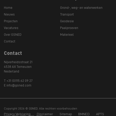
Home
Grond-, weg- en waterwerken
Nieuws
Transport
Projecten
Geodesie
Vacatures
Paalproeven
Over GSNED
Materieel
Contact
Contact
Nijverheidsstraat 21
4538 AX Terneuzen
Nederland
T +31 (0)115 62 09 27
E info@gsned.com
Copyright 2026 © GSNED. Alle rechten voorbehouden
Privacy Verklaring
Disclaimer
Sitemap
BMNED
APTS