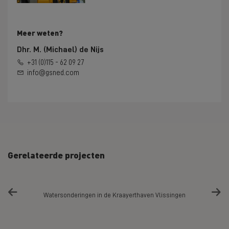
Meer weten?
Dhr. M. (Michael) de Nijs
+31 (0)115 - 62 09 27
info@gsned.com
Gerelateerde projecten
Watersonderingen in de Kraayerthaven Vlissingen
Sonde