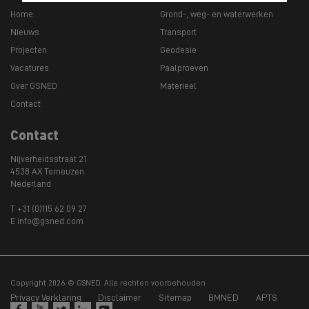
Home
Grond-, weg- en waterwerken
Nieuws
Transport
Projecten
Geodesie
Vacatures
Paalproeven
Over GSNED
Materieel
Contact
Contact
Nijverheidsstraat 21
4538 AX Terneuzen
Nederland
T +31 (0)115 62 09 27
E info@gsned.com
Copyright 2026 © GSNED. Alle rechten voorbehouden
Privacy Verklaring
Disclaimer
Sitemap
BMNED
APTS