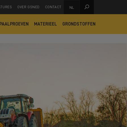

ATURES
OVER GSNED
CONTACT
NL
PAALPROEVEN
MATERIEEL
GRONDSTOFFEN