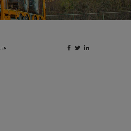



LEN