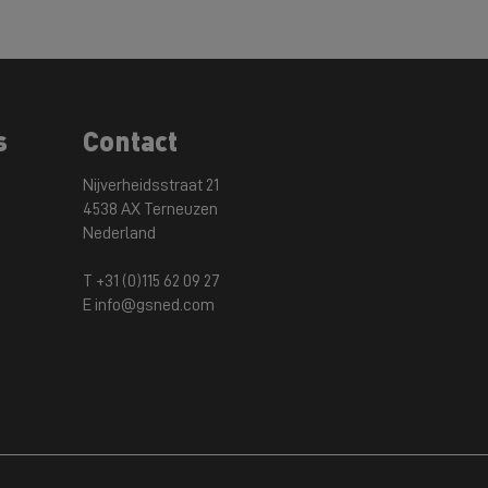
s
Contact
Nijverheidsstraat 21
4538 AX Terneuzen
Nederland
T +31 (0)115 62 09 27
E info@gsned.com