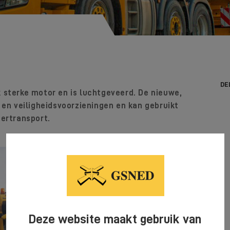
)
DE
 sterke motor en is luchtgeveerd. De nieuwe,
 en veiligheidsvoorzieningen en kan gebruikt
dertransport.
Deze website maakt gebruik van