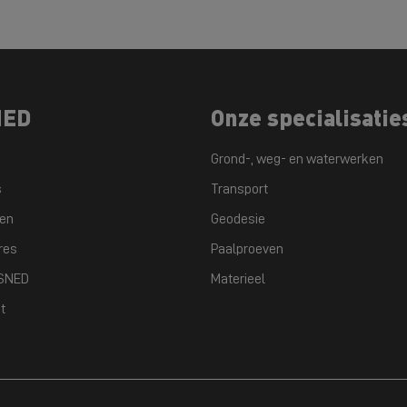
NED
Onze specialisatie
Grond-, weg- en waterwerken
s
Transport
ten
Geodesie
res
Paalproeven
GSNED
Materieel
t