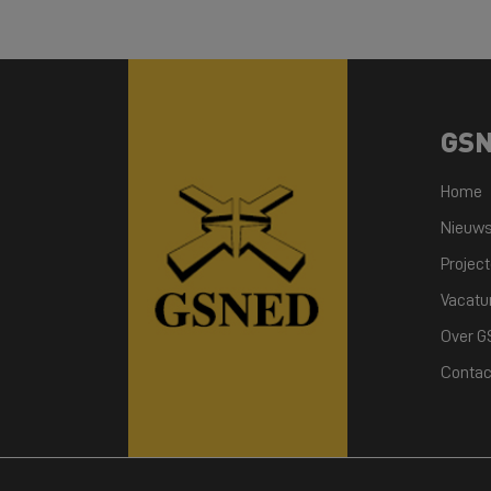
GS
Home
Nieuw
Projec
Vacatu
Over 
Contac