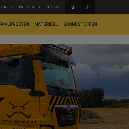

ATURES
OVER GSNED
CONTACT
NL
PAALPROEVEN
MATERIEEL
GRONDSTOFFEN