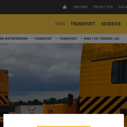
NIEUWS
PROJECTEN
VAC
GWW
TRANSPORT
GEODESIE
 EN WATERWERKEN
TRANSPORT
TRANSPORT
MAN TGX TREKKER (43)