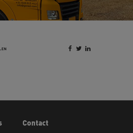



LEN
s
Contact