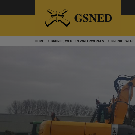
HOME
GROND-, WEG- EN WATERWERKEN
GROND-, WEG-