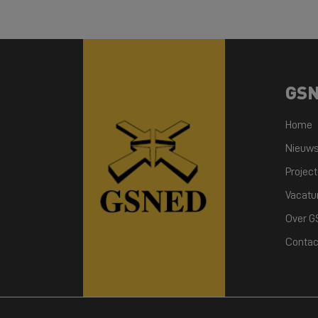
GS
Home
Nieuw
Projec
Vacatu
Over 
Contac