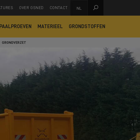

ATURES
OVER GSNED
CONTACT
NL
PAALPROEVEN
MATERIEEL
GRONDSTOFFEN
GRONDVERZET