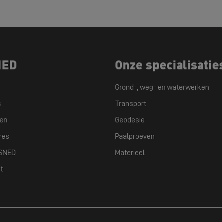
NED
Onze specialisatie
Grond-, weg- en waterwerken
s
Transport
ten
Geodesie
res
Paalproeven
GSNED
Materieel
t