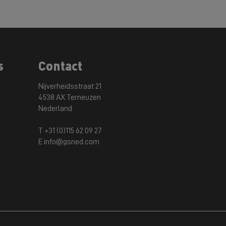
s
Contact
Nijverheidsstraat 21
4538 AX Terneuzen
Nederland
T +31 (0)115 62 09 27
E info@gsned.com