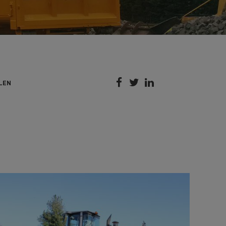



LEN