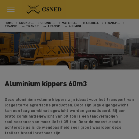
HOME
GROND-, WEG- EN WATERWERKEN
GROND-, WEG- EN WATERWERKEN
MATERIEEL
MATERIEEL
TRANSPORT
TRANSPORT
TRANSPORT
TRANSPORT
ALUMINIUM KIPPERS 60M3
Aluminium kippers 60m3
Deze aluminium volume kippers zijn ideaal voor het transport van
losgestorte agrarische producten.
Door zijn lage eigengewicht
kan een laag combinatiegewicht worden gerealiseerd. Bij een
bruto combinatiegewicht van 50 ton is een laadvermogen
realiseerbaar van maar liefst 35 ton.
Door de meesturende
achterste as is de wendbaarheid zeer groot waardoor deze
trailers breed inzetbaar zijn.