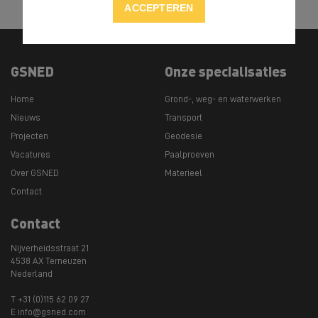
ACCEPTEREN
GSNED
Onze specialisaties
Home
Grond-, weg- en waterwerken
Nieuws
Transport
Projecten
Geodesie
Vacatures
Paalproeven
Over GSNED
Materieel
Contact
Contact
Nijverheidsstraat 21
4538 AX Terneuzen
Nederland
T +31 (0)115 62 09 27
E info@gsned.com