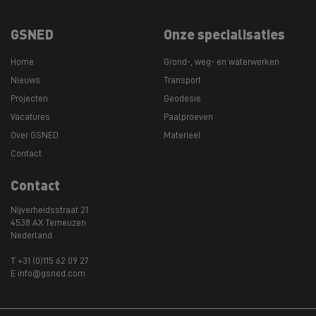
GSNED
Onze specialisaties
Home
Grond-, weg- en waterwerken
Nieuws
Transport
Projecten
Geodesie
Vacatures
Paalproeven
Over GSNED
Materieel
Contact
Contact
Nijverheidsstraat 21
4538 AX Terneuzen
Nederland
T +31 (0)115 62 09 27
E info@gsned.com