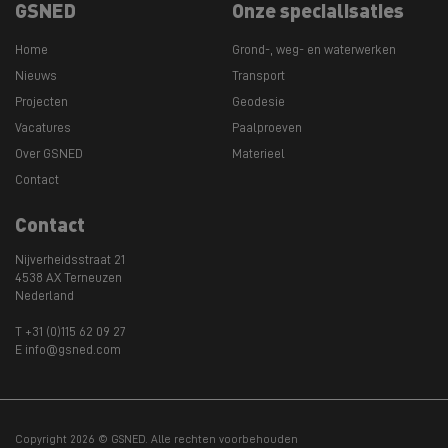
GSNED
Onze specialisaties
Home
Grond-, weg- en waterwerken
Nieuws
Transport
Projecten
Geodesie
Vacatures
Paalproeven
Over GSNED
Materieel
Contact
Contact
Nijverheidsstraat 21
4538 AX Terneuzen
Nederland
T +31 (0)115 62 09 27
E info@gsned.com
Copyright 2026 © GSNED. Alle rechten voorbehouden