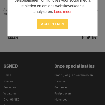
personaliseren, om functies voor social media
te bieden en om ons websiteverkeer te
Aarzel niet om
contact
met ons op te nemen voor meer informatie.
analyseren.
Lees meer
Wij staan u graag te woord om al uw vragen te beantwoorden.
ACCEPTEREN



DELEN
GSNED
Onze specialisaties
Home
Grond-, weg- en waterwerken
Nieuws
Transport
Projecten
Geodesie
Vacatures
Paalproeven
Over GSNED
Materieel