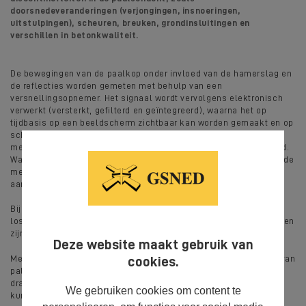
doorsnedeveranderingen (verjongingen, insnoeringen,
uitstulpingen), scheuren, breuken, grondinsluitingen en
verschillen in betonkwaliteit.
De bewegingen van de paalkop onder invloed van de hamerslag en
de reflecties worden gemeten met behulp van een
versnellingsopnemer. Het signaal wordt vervolgens elektronisch
verwerkt (versterkt, gefilterd en geïntegreerd), waarna het op
tijdbasis op een beeldscherm zichtbaar kan worden gemaakt en op
schijf kan worden opgeslagen. In de regel worden de verkregen
meetgegevens op kantoor nader geanalyseerd en geïnterpreteerd.
Wanneer direct een uitspraak nodig is omtrent de resultaten van de
metingen is het mogelijk (indien tevens onze projectleider
aanwezig is) direct ter plaatse een beoordeling te geven.
Bij het doormeten van de paal moet de paalkop zijn ontdaan van
losse delen, vuil en grond, terwijl eventuele schuimkoppen moeten
zijn verwijderd.
Deze website maakt gebruik van
Met nadruk moet erop worden gewezen dat er bij het doormeten van
cookies.
palen geen gegevens beschikbaar komen met betrekking tot de
draagkracht van de paal; alleen gebreken in de paalschacht
We gebruiken cookies om content te
kunnen worden opgespoord.