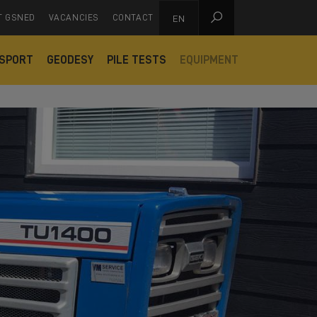

T GSNED
VACANCIES
CONTACT
EN
SPORT
GEODESY
PILE TESTS
EQUIPMENT