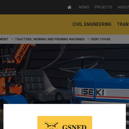
NEWS
PROJECTS
ABOU
CIVIL ENGINEERING
TRAN
PMENT
TRACTORS, MOWING AND PRUNING MACHINES
ISEKI TU1400