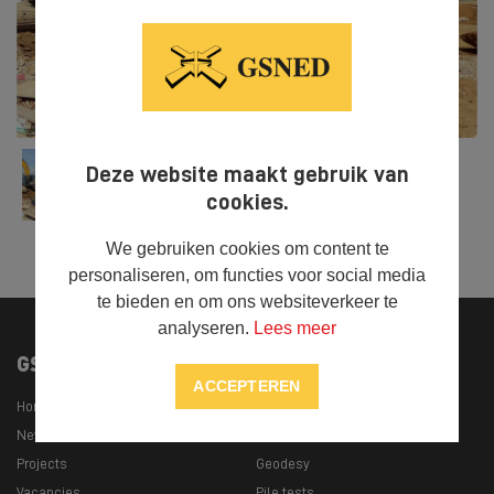
Deze website maakt gebruik van
cookies.
We gebruiken cookies om content te
personaliseren, om functies voor social media
te bieden en om ons websiteverkeer te
analyseren.
Lees meer
GSNED
Our specializations
ACCEPTEREN
Home
Civil Engineering
News
Transport
Projects
Geodesy
Vacancies
Pile tests