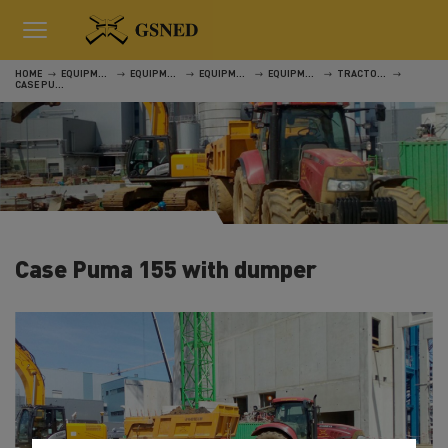
HOME
EQUIPMENT
EQUIPMENT
EQUIPMENT
EQUIPMENT
TRACTORS, MOWING AND PRUNING MACHINES
CASE PUMA 155 WITH DUMPER
Case Puma 155 with dumper